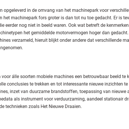
en opgeleverd in de omvang van het machinepark voor verschill
 het machinepark fors groter is dan tot nu toe gedacht. Er is t
ie eerder nog niet in beeld waren. Ook wat betreft de kenmerken
machinetypen het gemiddelde motorvermogen hoger dan gedacht. E
hines verzameld, hieruit blijkt onder andere dat verschillende 
aangenomen.
oor álle soorten mobiele machines een betrouwbaar beeld te kr
lle conclusies te trekken en tot interessante nieuwe inzichten t
nes, inzet van duurzame brandstoffen, toepassing van nieuwe aa
inedata als instrument voor verduurzaming, aandeel stationair d
de technieken zoals Het Nieuwe Draaien.