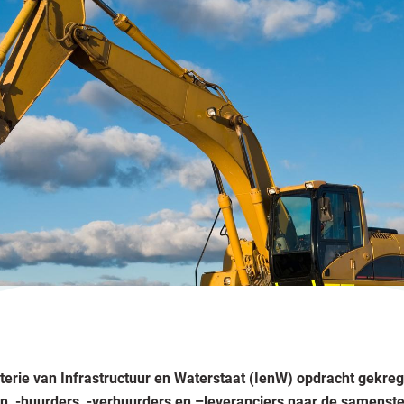
terie van Infrastructuur en Waterstaat (IenW) opdracht gekre
, -huurders, -verhuurders en –leveranciers naar de samenstel