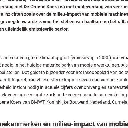
rking met De Groene Koers en met medewerking van veertien
uwe inzichten zoals over de milieu-impact van mobiele machin
gevoegde waarde is voor het stellen van haalbare en betaalba
 uiteindelijk emissievrije sector.
staan voor een grote klimaatopgaaf (emissievrij in 2030) wat v
t nodig in het huidige materieelpark van mobiele werktuigen. Als 
el stellen. Dat geldt in bijzonder voor het inkoopbeleid van de 
 wordt ingezet, kan zij een sterke impuls geven aan verduurzami
verheid inzicht nodig in actuele cijfers over omvang en samenste
ekregen om een onderzoek uit te voeren naar de samenstelling
roene Koers van BMWT, Koninklijke Bouwend Nederland, Cumela
inekenmerken en milieu-impact van mobie