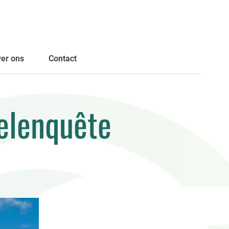
er ons
Contact
elenquête