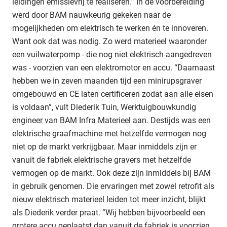
leidingen emissievrij te realiseren.” In de voorbereiding
werd door BAM nauwkeurig gekeken naar de
mogelijkheden om elektrisch te werken én te innoveren.
Want ook dat was nodig. Zo werd materieel waaronder
een vuilwaterpomp - die nog niet elektrisch aangedreven
was - voorzien van een elektromotor en accu. “Daarnaast
hebben we in zeven maanden tijd een minirupsgraver
omgebouwd en CE laten certificeren zodat aan alle eisen
is voldaan”, vult Diederik Tuin, Werktuigbouwkundig
engineer van BAM Infra Materieel aan. Destijds was een
elektrische graafmachine met hetzelfde vermogen nog
niet op de markt verkrijgbaar. Maar inmiddels zijn er
vanuit de fabriek elektrische gravers met hetzelfde
vermogen op de markt. Ook deze zijn inmiddels bij BAM
in gebruik genomen. Die ervaringen met zowel retrofit als
nieuw elektrisch materieel leiden tot meer inzicht, blijkt
als Diederik verder praat. “Wij hebben bijvoorbeeld een
grotere accu geplaatst dan vanuit de fabriek is voorzien