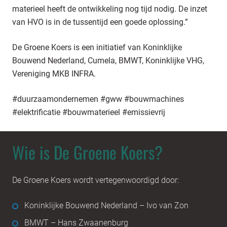
materieel heeft de ontwikkeling nog tijd nodig. De inzet
van HVO is in de tussentijd een goede oplossing.”
De Groene Koers is een initiatief van Koninklijke
Bouwend Nederland, Cumela, BMWT, Koninklijke VHG,
Vereniging MKB INFRA.
#duurzaamondernemen #gww #bouwmachines
#elektrificatie #bouwmaterieel #emissievrij
Wie is De Groene Koers?
De Groene Koers wordt vertegenwoordigd door:
Koninklijke Bouwend Nederland – Ivo van Zon
BMWT – Hans Zwaanenburg