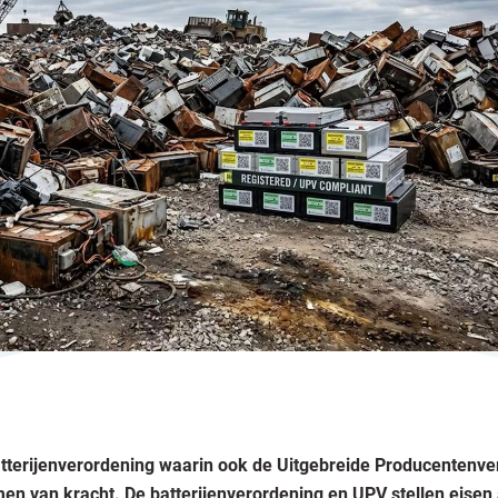
atterijenverordening waarin ook de Uitgebreide Producentenve
omen van kracht. De batterijenverordening en UPV stellen eisen