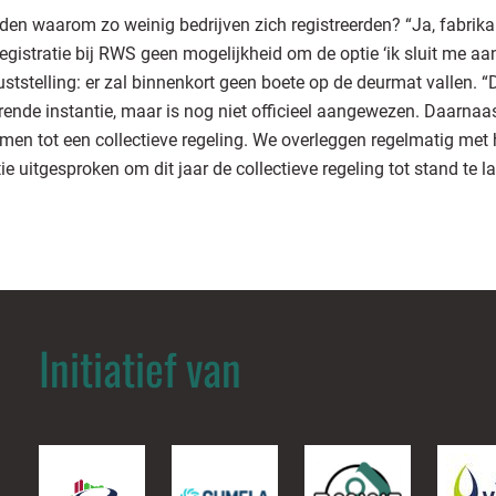
reden waarom zo weinig bedrijven zich registreerden? “Ja, fabri
egistratie bij RWS geen mogelijkheid om de optie ‘ik sluit me aan 
eruststelling: er zal binnenkort geen boete op de deurmat vallen.
erende instantie, maar is nog niet officieel aangewezen. Daarnaa
omen tot een collectieve regeling. We overleggen regelmatig me
 uitgesproken om dit jaar de collectieve regeling tot stand te l
Initiatief van