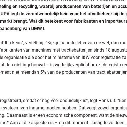
ameling en recycling, waarbij producenten van batterijen en ac
PV legt de verantwoordelijkheid voor het afvalbeheer bij de par
markt brengt. Wat dit betekent voor fabrikanten en importeurs 
waanenburg van BMWT.
dbrekens”, vertelt hij. “Kijk je naar de letter van de wet, dan m
 fabrikanten van machines met tractiebatterijen sinds 18 augustu
de organisatie die door het ministerie van I&W voor registratie 
al dan niet ingebouwd – is wettelijk verplicht om zich registreren,
ment niet meer dan 5% van de producenten van tractiebatterijen i
egistreerd, omdat er nog veel onduidelijk is”, legt Hans uit. “Ee
en systeem van inname moeten hebben. Dat vergt zowel organisa
ing. Daarnaast is er een economische component, want de nieuwe
er is.” Aan al die aspecten is – op dit moment - lastig te voldoen