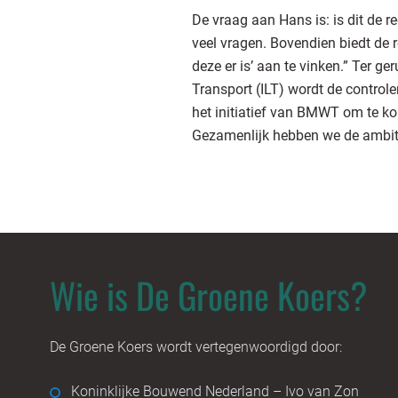
De vraag aan Hans is: is dit de 
veel vragen. Bovendien biedt de r
deze er is’ aan te vinken.” Ter g
Transport (ILT) wordt de control
het initiatief van BMWT om te k
Gezamenlijk hebben we de ambitie
Wie is De Groene Koers?
De Groene Koers wordt vertegenwoordigd door:
Koninklijke Bouwend Nederland – Ivo van Zon