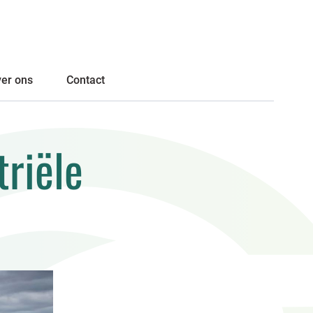
er ons
Contact
riële