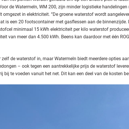
.” Voor de Watermeln, WM 200, zijn minder logistieke handelingen
t omgezet in elektriciteit. “De groene waterstof wordt aangeleve
t is een 20 footscontainer met gasflessen aan de binnenzijde.
tofcel minimaal 15 kWh elektriciteit per kilo waterstof producee
iteit van meer dan 4.500 kWh. Beens kan daardoor met één RO
zelf de waterstof in, maar Watermeln biedt meerdere opties aa
ongen – ook tegen een aantrekkelijke prijs de waterstof leveren
ij bij te voeden vanuit het net. Dit kan een deel van de kosten b