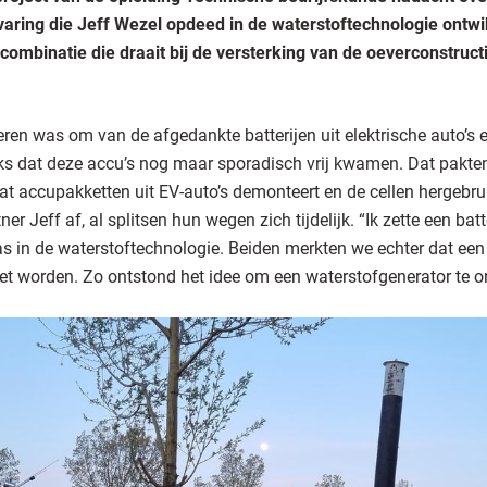
aring die Jeff Wezel opdeed in de waterstoftechnologie ontwi
elcombinatie die draait bij de versterking van de oeverconstru
eren was om van de afgedankte batterijen uit elektrische auto’
 dat deze accu’s nog maar sporadisch vrij kwamen. Dat pakten
at accupakketten uit EV-auto’s demonteert en de cellen hergebruik
 Jeff af, al splitsen hun wegen zich tijdelijk. “Ik zette een batt
was in de waterstoftechnologie. Beiden merkten we echter dat een
et worden. Zo ontstond het idee om een waterstofgenerator te o