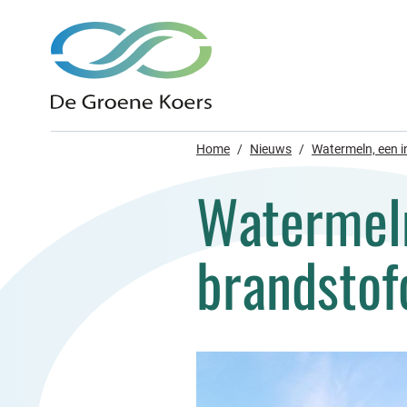
Home
/
Nieuws
/
Watermeln, een in
Watermeln,
brandstof