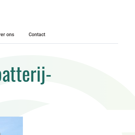
er ons
Contact
atterij-