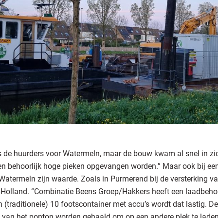
als de huurders voor Watermeln, maar de bouw kwam al snel in zi
ten behoorlijk hoge pieken opgevangen worden.” Maar ook bij een
atermeln zijn waarde. Zoals in Purmerend bij de versterking va
-Holland. “Combinatie Beens Groep/Hakkers heeft een laadbeho
n (traditionele) 10 footscontainer met accu’s wordt dat lastig. D
 van het ponton worden gehaald om op een andere plek te laden.