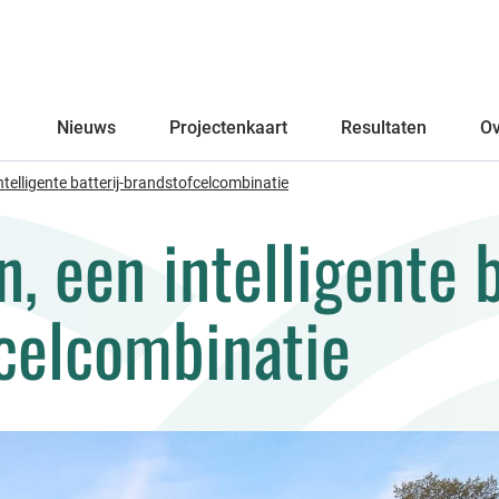
Primary
Nieuws
Projectenkaart
Resultaten
Ov
telligente batterij-brandstofcelcombinatie
 een intelligente b
celcombinatie