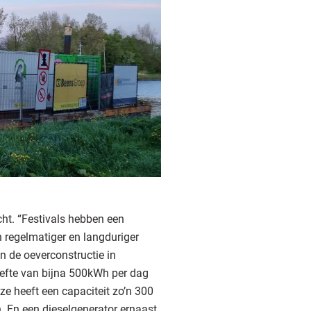
cht. “Festivals hebben een
 regelmatiger en langduriger
n de oeverconstructie in
efte van bijna 500kWh per dag
eze heeft een capaciteit zo’n 300
 En een dieselgenerator ernaast